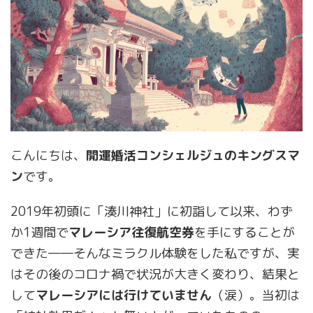
こんにちは、
開運婚活コンシェルジュのキングスマ
ン
です。
2019年初頭に「湊川神社」に初詣して以来、わず
か1週間で
マレーシア往復航空券
を手にすることが
できた――そんなミラクル体験をした私ですが、実
はその後のコロナ禍で状況が大きく変わり、結果と
して
マレーシアには行けていません
（涙）。当初は