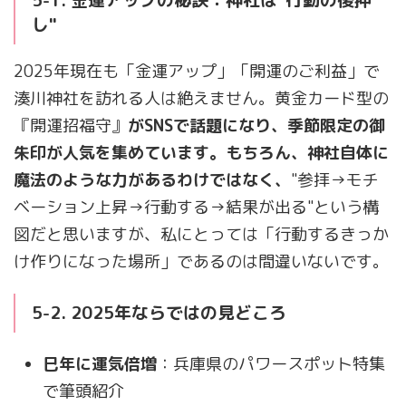
5-1. 金運アップの秘訣：神社は"行動の後押
し"
2025年現在も「金運アップ」「開運のご利益」で
湊川神社を訪れる人は絶えません。黄金カード型の
『開運招福守』
がSNSで話題になり、季節限定の御
朱印が人気を集めています。もちろん、神社自体に
魔法のような力があるわけではなく、
"参拝→モチ
ベーション上昇→行動する→結果が出る"という構
図だと思いますが、私にとっては「行動するきっか
け作りになった場所」であるのは間違いないです。
5-2. 2025年ならではの見どころ
巳年に運気倍増
：兵庫県のパワースポット特集
で筆頭紹介