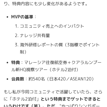
り、特典内容にも少し変化があるようです。
MVPの基準
：
コミュニティ売上へのインパクト
ナレッジ共有量
海外研修レポートの質（3指標でポイント
制）
特典
：マレーシア往復航空券＋クアラルンプー
ル新HQ視察ツアー（ホテル2泊付）
会員数
：約540名（日本420／ASEAN120）
もし私が今同コミュニティで活躍していたら、さら
に「ホテル2泊付」
という特典までゲットできると
いうわけです（笑）。ただ、
"やっぱりシンガポー