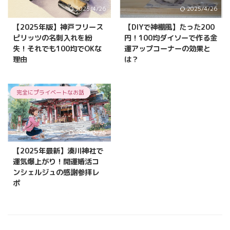
2025/4/26
2025/4/26
【2025年版】神戸フリース
【DIYで神棚風】たった200
ピリッツの名刺入れを紛
円！100均ダイソーで作る金
失！それでも100均でOKな
運アップコーナーの効果と
理由
は？
神戸フリースピリッツで買った名
賃貸でもOK！わずか200円の100
刺入れが最高だったのに、東京出
均グッズでプチ神棚をDIYし、田
完全にプライベートなお話
張でまさかの紛失！ 代わりにダ
無神社の塩やお札を飾って金運ア
イソーを愛用中。そもそも“所詮
ップを狙う方法を詳しく解説。意
名刺”と思うようになった経緯
外と効果アリで驚きの連続⁉
と、相手に記憶される秘訣をリア
2025/4/26
ルに語ります。
【2025年最新】湊川神社で
運気爆上がり！開運婚活コ
ンシェルジュの感謝参拝レ
ポ
2025年最新の湊川神社参拝レポ
ートを大公開。婚活コンシェルジ
ュが“感謝参拝”で体感した運気爆
上がりエピソードや開運のヒント