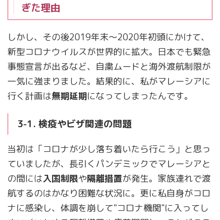
ぎた理由
しかし、その後2019年末〜2020年初頭にかけて、
新型コロナウイルスが世界的に拡大。日本でも緊急
事態宣言が出るなど、自粛ムードと海外渡航制限が
一気に強まりました。結果的に、私がマレーシアに
行く計画は
無期延期
になってしまったんです。
3-1. 検疫やビザ関連の問題
当初は「コロナが少し落ち着いたら行こう」と思っ
ていましたが、長引くパンデミックでマレーシアと
の間には
入国制限
や
隔離措置
が発生。家族連れで渡
航するのはかなり困難な状況に。更に私自身がコロ
ナに感染し、体調を崩して"コロナ機関"に入ってし