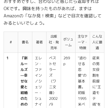
おすすめですし、合わないと感じたら返却すれば
OKです。興味を持ったものがあれば、まずは
Amazonの「なか見！検索」などで目次を確認して
みるといいでしょう。
出版
主なテ
こんな
ボリュ
#
書名
著者
社・発
ーマ・
人に最
ーム
売年
特徴
適
1
『新
エレ
ベス
269
"追わ
従来
ルー
ン・
トセ
p
せる
の男
ルズ
ファ
ラー
恋
女役
—幸
イン
ズ
愛"の
割を
せな
／シ
〈ワ
基本
前提
愛と
ェリ
ニ文
書。
に"王
結婚
ー・
庫〉
初版
道モ
のた
シュ
2002
1995
テ
めの
ナイ
/9
米ベ
術"を