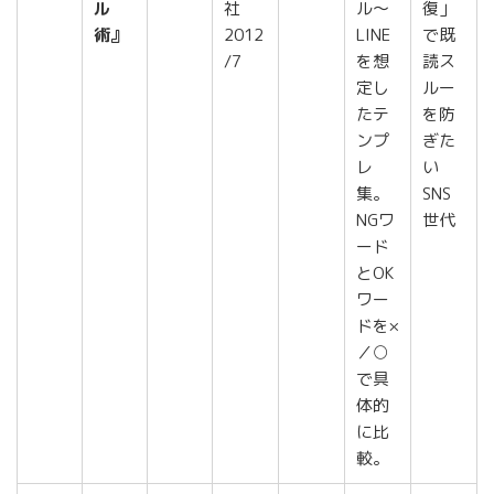
ル
社
ル〜
復」
術』
2012
LINE
で既
/7
を想
読ス
定し
ルー
たテ
を防
ンプ
ぎた
レ
い
集。
SNS
NGワ
世代
ード
とOK
ワー
ドを×
／○
で具
体的
に比
較。