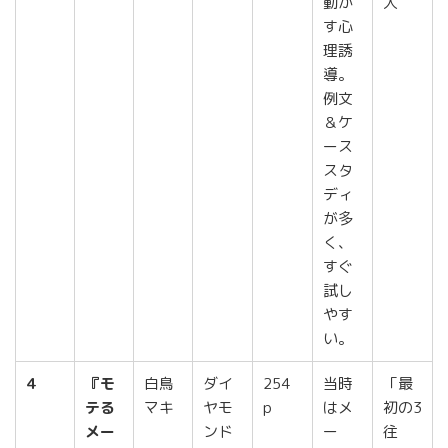
動か
人
す心
理誘
導。
例文
＆ケ
ース
スタ
ディ
が多
く、
すぐ
試し
やす
い。
4
『モ
白鳥
ダイ
254
当時
「最
テる
マキ
ヤモ
p
はメ
初の3
メー
ンド
ー
往