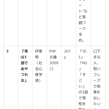
ー
ト"な
ど実
践ワ
ーク
多
め。
3
『男
伊東
PHP
201
「YE
口下
は3
明
文庫
p
S」
手な
語で
（社
2009
「NO
人、
あや
会心
/2
」
短い
つれ
理学
「す
フレ
る』
者）
ご
ーズ
い」
で効
の3語
果を
で男
出し
性を
たい