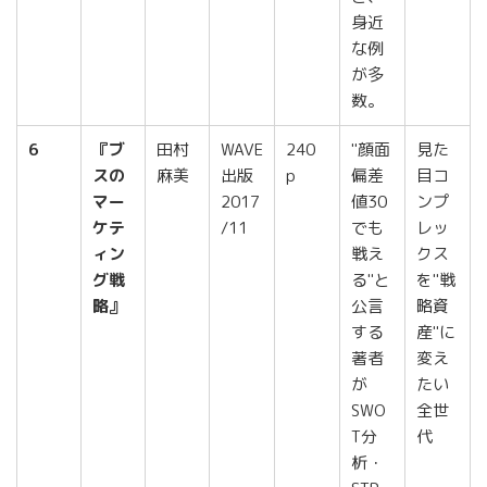
身近
な例
が多
数。
6
『ブ
田村
WAVE
240
"顔面
見た
スの
麻美
出版
p
偏差
目コ
マー
2017
値30
ンプ
ケテ
/11
でも
レッ
ィン
戦え
クス
グ戦
る"と
を"戦
略』
公言
略資
する
産"に
著者
変え
が
たい
SWO
全世
T分
代
析・