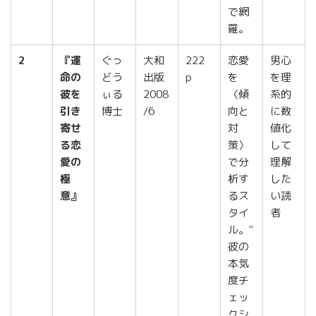
で網
羅。
2
『運
ぐっ
大和
222
恋愛
男心
命の
どう
出版
p
を
を理
彼を
ぃる
2008
〈傾
系的
引き
博士
/6
向と
に数
寄せ
対
値化
る恋
策〉
して
愛の
で分
理解
極
析す
した
意』
るス
い読
タイ
者
ル。"
彼の
本気
度チ
ェッ
クシ