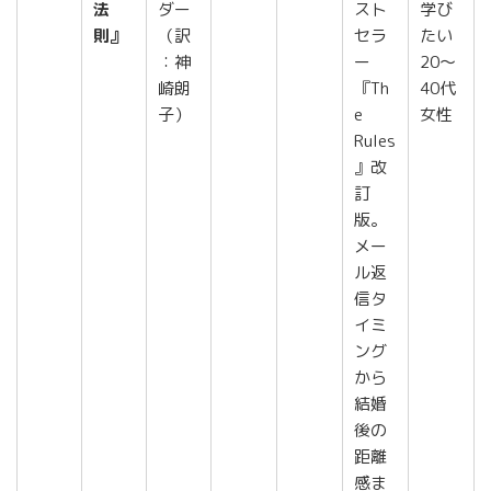
法
ダー
スト
学び
則』
（訳
セラ
たい
：神
ー
20〜
崎朗
『Th
40代
子）
e
女性
Rules
』改
訂
版。
メー
ル返
信タ
イミ
ング
から
結婚
後の
距離
感ま