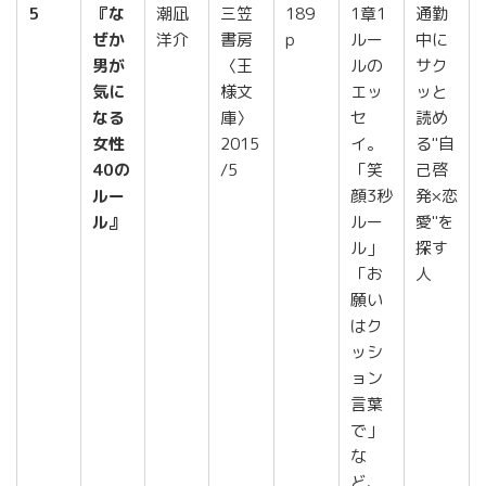
5
『な
潮凪
三笠
189
1章1
通勤
ぜか
洋介
書房
p
ルー
中に
男が
〈王
ルの
サク
気に
様文
エッ
ッと
なる
庫〉
セ
読め
女性
2015
イ。
る"自
40の
/5
「笑
己啓
ルー
顔3秒
発×恋
ル』
ルー
愛"を
ル」
探す
「お
人
願い
はク
ッシ
ョン
言葉
で」
な
ど、