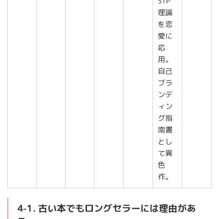
STP
理論
を恋
愛に
応
用。
自己
ブラ
ンデ
ィン
グ指
南書
とし
て異
色
作。
4-1. 古い本でもロングセラーには理由があ