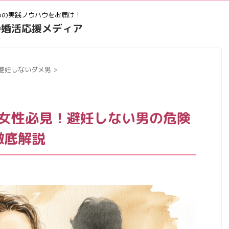
めの実践ノウハウをお届け！
女性の婚活応援メディア
避妊しないダメ男
>
活女性必見！避妊しない男の危険
徹底解説