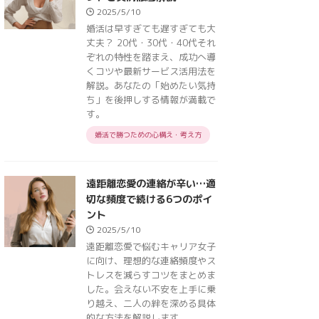
2025/5/10
婚活は早すぎても遅すぎても大
丈夫？ 20代・30代・40代それ
ぞれの特性を踏まえ、成功へ導
くコツや最新サービス活用法を
解説。あなたの「始めたい気持
ち」を後押しする情報が満載で
す。
婚活で勝つための心構え・考え方
遠距離恋愛の連絡が辛い…適
切な頻度で続ける6つのポイ
ント
2025/5/10
遠距離恋愛で悩むキャリア女子
に向け、理想的な連絡頻度やス
トレスを減らすコツをまとめま
した。会えない不安を上手に乗
り越え、二人の絆を深める具体
的な方法を解説します。