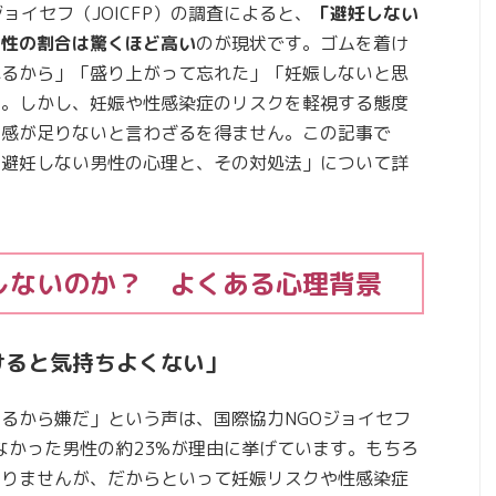
ョイセフ（JOICFP）の調査によると、
「避妊しない
男性の割合は驚くほど高い
のが現状です。ゴムを着け
れるから」「盛り上がって忘れた」「妊娠しないと思
す。しかし、妊娠や性感染症のリスクを軽視する態度
任感が足りないと言わざるを得ません。この記事で
「避妊しない男性の心理と、その対処法」について詳
しないのか？ よくある心理背景
けると気持ちよくない」
るから嫌だ」という声は、国際協力NGOジョイセフ
しなかった男性の約23%が理由に挙げています。もちろ
ありませんが、だからといって妊娠リスクや性感染症